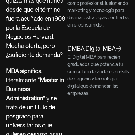
quizás más que nunca
como profesional, fusionando
desde que el término
marketing y tecnología para
diseñar estrategias centradas
fuera acuñado en 1908
en el consumidor.
por la Escuela de
Negocios Harvard.
Mucha oferta, pero
DMBA Digital MBA
¿suficiente demanda?
El Digital MBA para recién
graduados que potencia tu
MBA significa
curriculum dotándote de skills
de negocio y tecnología
literalmente
“Master in
digital que demandan las
Business
empresas.
Administration”
y se
trata de un título de
posgrado para
universitarios que
quieren desarrollar su