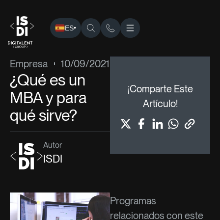
ES
▾
ISDI
›
Blog
›
Empresa
› ¿Qué es un MBA y para qué sirve?
Empresa
10/09/2021
¿Qué es un
¡Comparte Este
MBA y para
Artículo!
qué sirve?
Autor
ISDI
Programas
relacionados con este