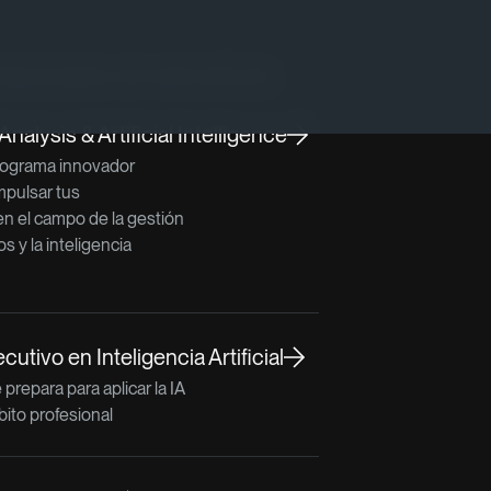
lacionados con este artículo
nalysis & Artificial Intelligence
rograma innovador
mpulsar tus
n el campo de la gestión
os y la inteligencia
utivo en Inteligencia Artificial
prepara para aplicar la IA
bito profesional