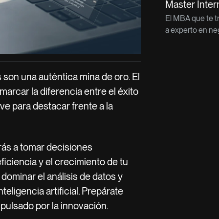
Master Inter
El MBA que te t
a experto en neg
 son una auténtica mina de oro. El
arcar la diferencia entre el éxito
ve para destacar frente a la
rás a tomar decisiones
iciencia y el crecimiento de tu
 dominar el análisis de datos y
teligencia artificial. Prepárate
mpulsado por la innovación.