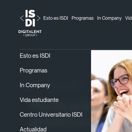
Esto es ISDI
Programas
In Company
Vid
ISDI
Blog
Data
›
›
› Planificación y ejecució
Esto es ISDI
Programas
In Company
Data
21/01/2025
Vida estudiante
Planificación y ej
Centro Universitario ISDI
proyectos Data-
Actualidad