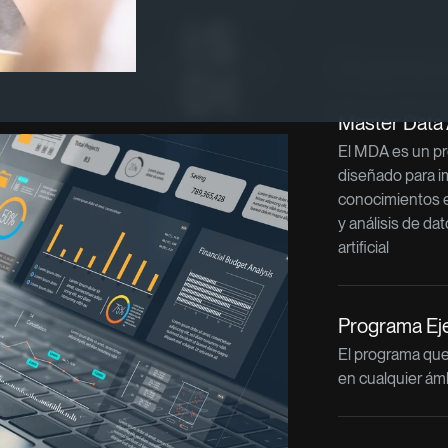
Programas re
Master Data A
El MDA es un p
diseñado para i
conocimientos e
y análisis de dat
artificial
Programa Ejec
El programa que 
en cualquier ám