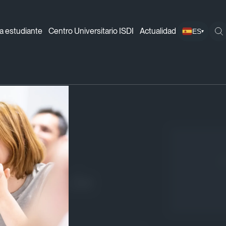
a estudiante
Centro Universitario ISDI
Actualidad
ES
▾
n de proyectos Data-Based
¡
ecución de
Based