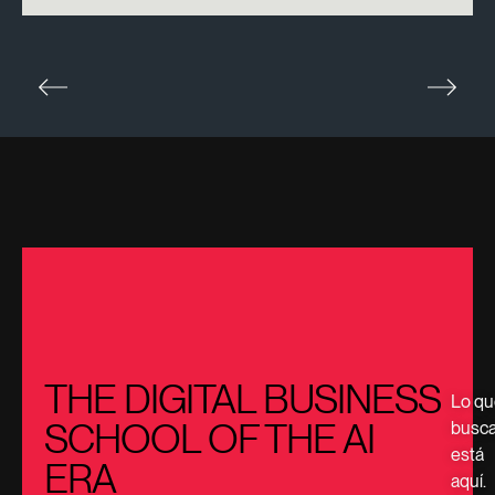
THE DIGITAL BUSINESS
Lo qu
SCHOOL OF THE AI
busc
está
ERA
aquí.