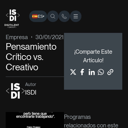
ES
▾
ISDI
›
Blog
›
Empresa
› Pensamiento Crítico vs. Creativo
Empresa
30/01/2021
Pensamiento
¡Comparte Este
Crítico vs.
Artículo!
Creativo
Autor
ISDI
Programas
relacionados con este