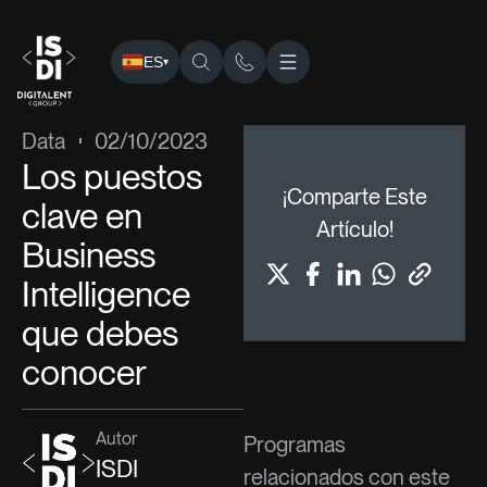
ES
▾
ISDI
›
Blog
›
Data
› Los puestos clave en Business Intelli
Data
02/10/2023
Los puestos
¡Comparte Este
clave en
Artículo!
Business
Intelligence
que debes
conocer
Autor
Programas
ISDI
relacionados con este