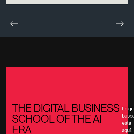
THE DIGITAL BUSINESS
Lo qu
SCHOOL OF THE AI
busc
está
ERA
aquí.