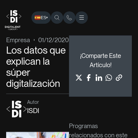
ES
▾
ISDI
›
Blog
›
Empresa
› Los datos que explican la súper dig
Empresa
01/12/2020
Los datos que
¡Comparte Este
explican la
Artículo!
súper
digitalización
Autor
ISDI
Programas
relacionados con este