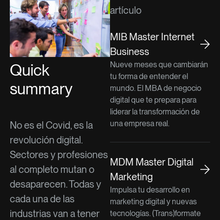
artículo
MIB Master Internet
Business
Nueve meses que cambiarán
Quick
tu forma de entender el
summary
mundo. El MBA de negocio
digital que te prepara para
liderar la transformación de
una empresa real.
No es el Covid, es la
revolución digital.
Sectores y profesiones
MDM Master Digital
al completo mutan o
Marketing
desaparecen. Todas y
Impulsa tu desarrollo en
cada una de las
marketing digital y nuevas
industrias van a tener
tecnologías. (Trans)formate