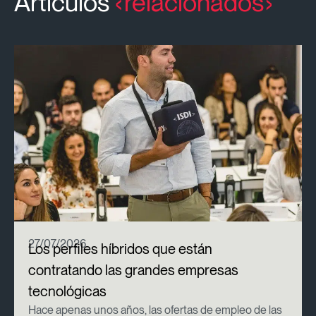
Artículos
relacionados
27/07/2026
Los perfiles híbridos que están
contratando las grandes empresas
tecnológicas
Hace apenas unos años, las ofertas de empleo de las