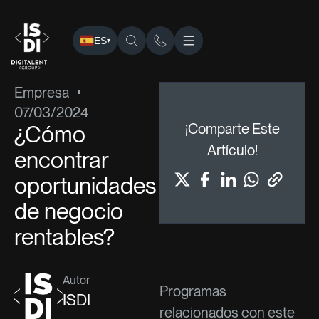
ES
▾
ISDI
›
Blog
›
Empresa
› ¿Cómo encontrar oportunidades de
Empresa
07/03/2024
¿Cómo
¡Comparte Este
Artículo!
encontrar
oportunidades
de negocio
rentables?
Autor
Programas
ISDI
relacionados con este