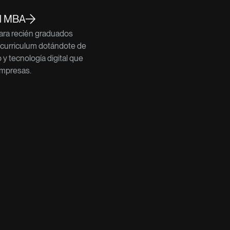
al MBA
para recién graduados
 curriculum dotándote de
o y tecnología digital que
mpresas.