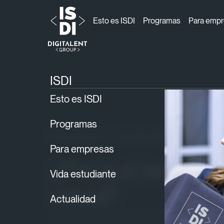
Esto es ISDI
Programas
Para emp
ISDI
Blog
Ecommerce
›
›
› ¿Por qué tener una
ISDI
Esto es ISDI
Programas
Ecommerce
30/09/2016
Para empresas
¿Por qué tener un
Vida estudiante
virtual?
Actualidad