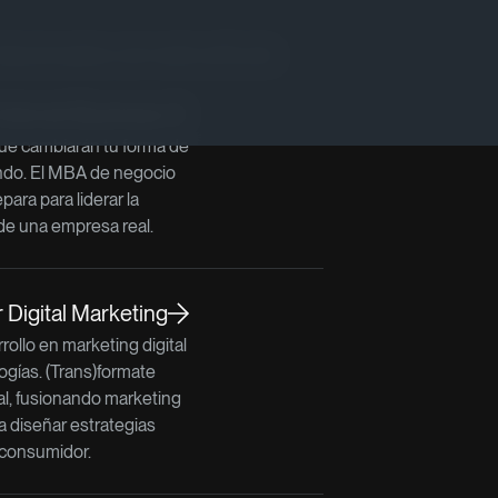
lacionados con este artículo
Internet Business
e cambiarán tu forma de
ndo. El MBA de negocio
epara para liderar la
de una empresa real.
Digital Marketing
rollo en marketing digital
ogías. (Trans)formate
l, fusionando marketing
a diseñar estrategias
 consumidor.