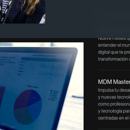
Programas re
MIB Master 
Nueve meses qu
entender el mu
digital que te pr
transformación 
MDM Master 
Impulsa tu desar
y nuevas tecnol
como profesiona
y tecnología par
centradas en el