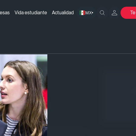
resas
Vida estudiante
Actualidad
Te
MX
▾
 tienda virtual?
¡
a tienda