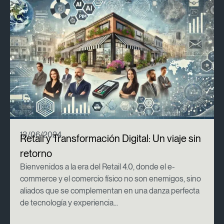
13/06/2024
Retail y Transformación Digital: Un viaje sin
retorno
Bienvenidos a la era del Retail 4.0, donde el e-
commerce y el comercio físico no son enemigos, sino
aliados que se complementan en una danza perfecta
de tecnología y experiencia...