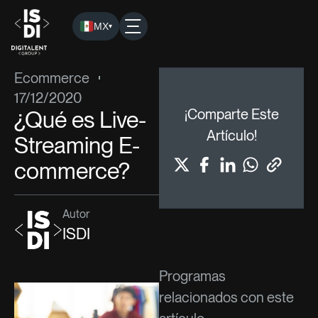
MX
▾
ISDI
›
Blog
›
Ecommerce
› ¿Qué es Live-Streaming E-com
Ecommerce
17/12/2020
¿Qué es Live-
¡Comparte Este
Artículo!
Streaming E-
commerce?
Autor
ISDI
Programas
relacionados con este