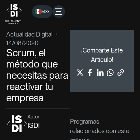
MX
▾
ISDI
›
Blog
›
Actualidad Digital
› Scrum, el método que neces
Actualidad Digital
14/08/2020
Scrum, el
¡Comparte Este
Artículo!
método que
necesitas para
reactivar tu
empresa
Autor
Programas
ISDI
relacionados con este