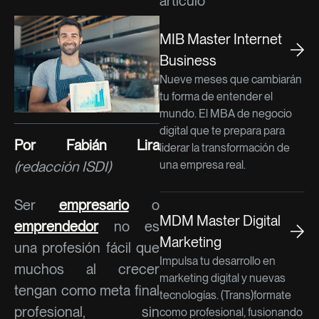
artículo
MIB Master Internet
Business
Nueve meses que cambiarán
tu forma de entender el
mundo. El MBA de negocio
digital que te prepara para
Por Fabián Lira
liderar la transformación de
(redacción ISDI)
una empresa real.
Ser
empresario
o
MDM Master Digital
emprendedor
no es
Marketing
una profesión fácil que
Impulsa tu desarrollo en
muchos al crecer
marketing digital y nuevas
tengan como meta final
tecnologías. (Trans)formate
profesional, sin
como profesional, fusionando