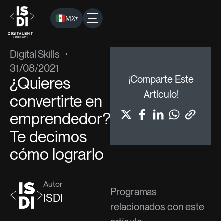
MX
▾
ISDI
›
Blog
›
Digital Skills
› ¿Quieres convertirte en empren
Digital Skills
31/08/2021
¿Quieres
¡Comparte Este
Artículo!
convertirte en
emprendedor?
Te decimos
cómo lograrlo
Autor
Programas
ISDI
relacionados con este