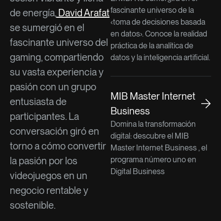
fascinante universo de la
de energía,
David Arafat
‹toma de decisiones basada
se sumergió en el
en datos›. Conoce la realidad
fascinante universo del
práctica de la analítica de
gaming, compartiendo
datos y la inteligencia artificial.
su vasta experiencia y
pasión con un grupo
MIB Master Internet
entusiasta de
Business
participantes. La
Domina la transformación
conversación giró en
digital: descubre el MIB
torno a cómo convertir
Master Internet Business , el
programa número uno en
la pasión por los
Digital Business
videojuegos en un
negocio rentable y
sostenible.