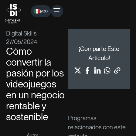
MX
▾
ISDI
›
Blog
›
Digital Skills
› Cómo convertir la pasión por los
Digital Skills
27/05/2024
Cómo
¡Comparte Este
Artículo!
convertir la
pasión por los
videojuegos
en un negocio
rentable y
sostenible
Programas
relacionados con este
Autor