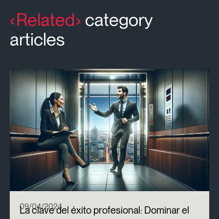
Related
category
articles
09/04/2024
La clave del éxito profesional: Dominar el