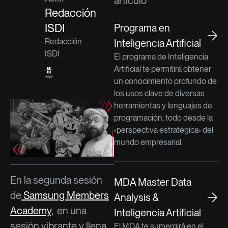
artículo
Redacción
ISDI
Programa en
Redacción
Inteligencia Artificial
ISDI
El programa de Inteligencia
Artificial te permitirá obtener
un conocimiento profundo de
los usos clave de diversas
herramientas y lenguajes de
programación, todo desde la
‹perspectiva estratégica› del
mundo empresarial.
En la segunda sesión
MDA Master Data
de
Samsung Members
Analysis &
Academy,
en una
Inteligencia Artificial
sesión vibrante y llena
El MDA te sumergirá en el