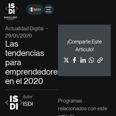
MX
▾
ISDI
›
Blog
›
Actualidad Digital
› Las tendencias para empren
Actualidad Digital
29/01/2020
Las
¡Comparte Este
Artículo!
tendencias
para
emprendedores
en el 2020
Autor
Programas
ISDI
relacionados con este