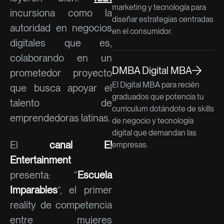
marketing y tecnología para
incursiona como la
diseñar estrategias centradas
autoridad en negocios
en el consumidor.
digitales que es,
colaborando en un
DMBA Digital MBA
prometedor proyecto
El Digital MBA para recién
que busca apoyar el
graduados que potencia tu
talento de
curriculum dotándote de skills
emprendedoras latinas.
de negocio y tecnología
digital que demandan las
El
canal E!
empresas.
Entertainment
presenta: “
Escuela
Imparables
”, el primer
reality de competencia
entre mujeres