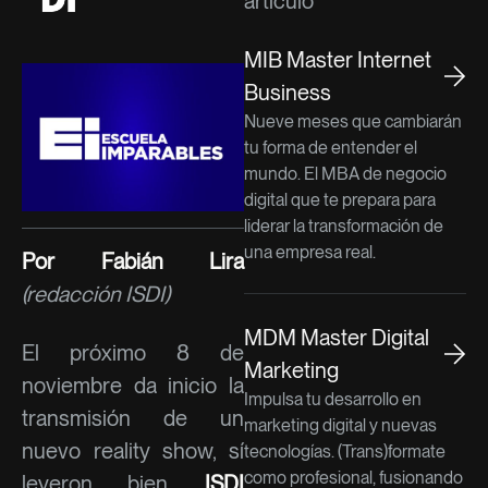
artículo
MIB Master Internet
Business
Nueve meses que cambiarán
tu forma de entender el
mundo. El MBA de negocio
digital que te prepara para
liderar la transformación de
una empresa real.
Por Fabián Lira
(redacción ISDI)
MDM Master Digital
El próximo 8 de
Marketing
noviembre da inicio la
Impulsa tu desarrollo en
transmisión de un
marketing digital y nuevas
nuevo reality show, sí
tecnologías. (Trans)formate
como profesional, fusionando
leyeron bien.
ISDI