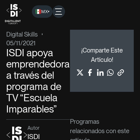
MX
▾
ISDI
›
Blog
›
Digital Skills
› ISDI apoya emprendedoras a tra
Digital Skills
05/11/2021
ISDI apoya
¡Comparte Este
Artículo!
emprendedoras
a través del
programa de
TV “Escuela
Imparables”
Programas
Autor
relacionados con este
ISDI