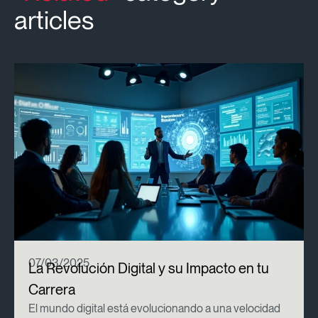
articles
07/03/2025
La Revolución Digital y su Impacto en tu
Carrera
El mundo digital está evolucionando a una velocidad