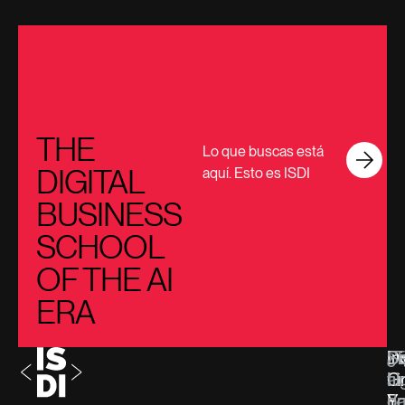
THE
Lo que buscas está
DIGITAL
aquí. Esto es ISDI
BUSINESS
SCHOOL
OF THE AI
ERA
Di
In
¿T
Se
G
Li
al
tu
F
Y
d
pa