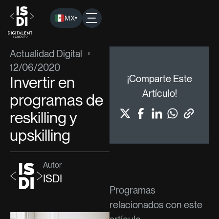
MX
▾
ISDI
›
Blog
›
Actualidad Digital
› Invertir en programas de resk
Actualidad Digital
12/06/2020
Invertir en
¡Comparte Este
Artículo!
programas de
reskilling y
upskilling
Autor
ISDI
Programas
relacionados con este