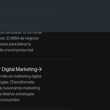
lacionados con este artículo
Internet Business
e cambiarán tu forma de
ndo. El MBA de negocio
epara para liderar la
de una empresa real.
Digital Marketing
rollo en marketing digital
ogías. (Trans)formate
l, fusionando marketing
a diseñar estrategias
 consumidor.