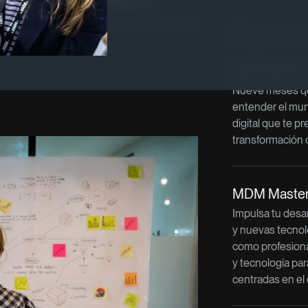
Programas re
MIB Master 
Nueve meses qu
entender el mu
digital que te pr
transformación 
MDM Master 
Impulsa tu desar
y nuevas tecnol
como profesiona
y tecnología par
centradas en el