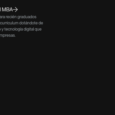
al MBA
para recién graduados
 curriculum dotándote de
o y tecnología digital que
mpresas.