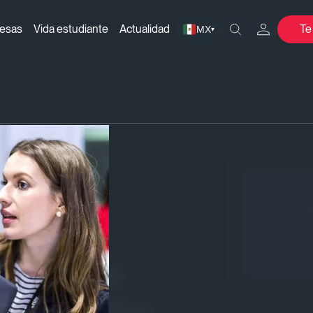
resas
Vida estudiante
Actualidad
Te
MX
▾
n la planeación estratégica que incluso los expertos co
¡
en la
égica que
tos cometen