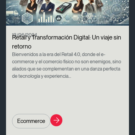
13/06/2024
Retail y Transformación Digital: Un viaje sin
retorno
Bienvenidos a la era del Retail 4.0, donde el e-
commerce y el comercio físico no son enemigos, sino
aliados que se complementan en una danza perfecta
de tecnología y experiencia...
Ecommerce