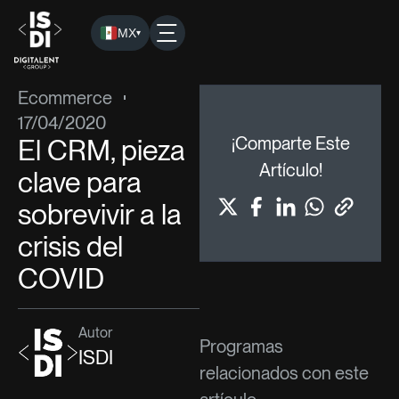
MX
▾
ISDI
›
Blog
›
Ecommerce
› El CRM, pieza clave para sobreviv
Ecommerce
17/04/2020
El CRM, pieza
¡Comparte Este
Artículo!
clave para
sobrevivir a la
crisis del
COVID
Autor
Programas
ISDI
relacionados con este