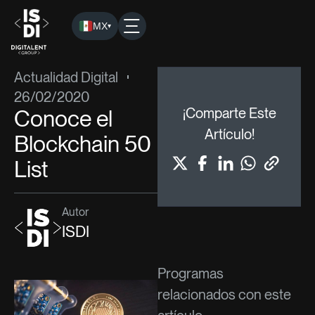
MX
▾
ISDI
›
Blog
›
Actualidad Digital
› Conoce el Blockchain 50 Lis
Actualidad Digital
26/02/2020
Conoce el
¡Comparte Este
Artículo!
Blockchain 50
List
Autor
ISDI
Programas
relacionados con este