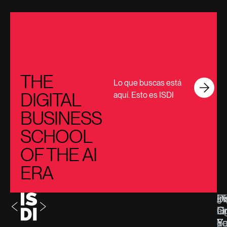
THE
Lo que buscas está
DIGITAL
aquí. Esto es ISDI
BUSINESS
SCHOOL
OF THE AI
ERA
Di
In
¿T
Se
G
Li
al
tu
F
Y
d
pa