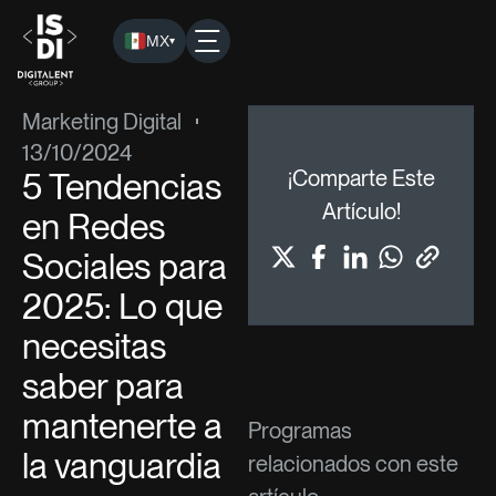
MX
▾
ISDI
›
Blog
›
Marketing Digital
› 5 Tendencias en Redes Socia
Marketing Digital
13/10/2024
5 Tendencias
¡Comparte Este
Artículo!
en Redes
Sociales para
2025: Lo que
necesitas
saber para
mantenerte a
Programas
la vanguardia
relacionados con este